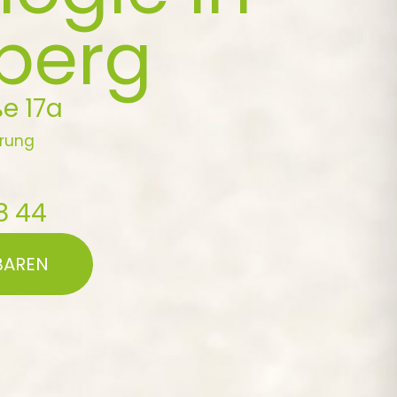
berg
ße 17a
arung
8 44
BAREN